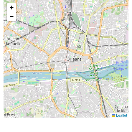
+
−
Leaflet